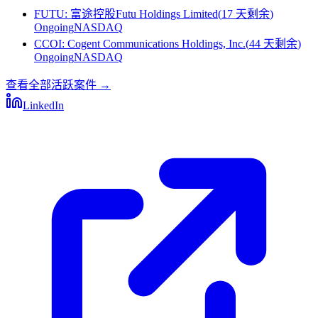
FUTU
:
富途控股Futu Holdings Limited
(
17 天剩余
)
Ongoing
NASDAQ
CCOI
:
Cogent Communications Holdings, Inc.
(
44 天剩余
)
Ongoing
NASDAQ
查看全部活跃案件
→
LinkedIn