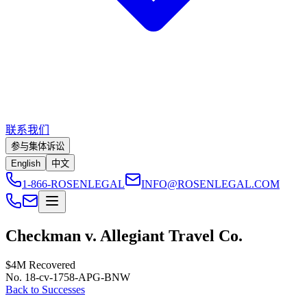
联系我们
参与集体诉讼
English
中文
1-866-ROSENLEGAL
INFO@ROSENLEGAL.COM
Checkman v. Allegiant Travel Co.
$4M
Recovered
No. 18-cv-1758-APG-BNW
Back to Successes