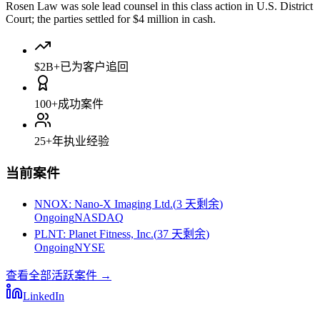
Rosen Law was sole lead counsel in this class action in U.S. District
Court; the parties settled for $4 million in cash.
$2B+
已为客户追回
100+
成功案件
25+
年执业经验
当前案件
NNOX
:
Nano-X Imaging Ltd.
(
3 天剩余
)
Ongoing
NASDAQ
PLNT
:
Planet Fitness, Inc.
(
37 天剩余
)
Ongoing
NYSE
查看全部活跃案件
→
LinkedIn