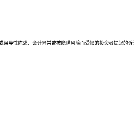
性陈述、会计异常或被隐瞒风险而受损的投资者提起的诉讼。此类索赔