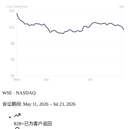
Class Period Start
End
$16
$12
$8
$4
$0
May
Jun
Jul
WSE
·
NASDAQ
诉讼期间
:
May 11, 2026
–
Jul 23, 2026
$2B+
已为客户追回