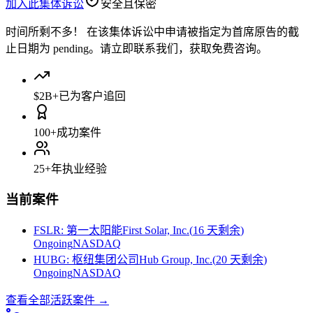
加入此集体诉讼
安全且保密
时间所剩不多！
在该集体诉讼中申请被指定为首席原告的截
止日期为 pending。请立即联系我们，获取免费咨询。
$2B+
已为客户追回
100+
成功案件
25+
年执业经验
当前案件
FSLR
:
第一太阳能First Solar, Inc.
(
16 天剩余
)
Ongoing
NASDAQ
HUBG
:
枢纽集团公司Hub Group, Inc.
(
20 天剩余
)
Ongoing
NASDAQ
查看全部活跃案件
→