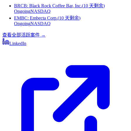
BRCB
:
Black Rock Coffee Bar, Inc.
(
10 天剩余
)
Ongoing
NASDAQ
EMBC
:
Embecta Corp.
(
10 天剩余
)
Ongoing
NASDAQ
查看全部活跃案件
→
LinkedIn