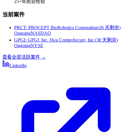
25+
年执业经验
当前案件
PRCT
:
PROCEPT BioRobotics Corporation
(
26 天剩余
)
Ongoing
NASDAQ
GPGI
:
GPGI, Inc. f/k/a CompoSecure, Inc.
(
38 天剩余
)
Ongoing
NYSE
查看全部活跃案件
→
LinkedIn