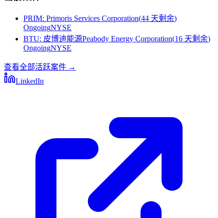
PRIM
:
Primoris Services Corporation
(
44 天剩余
)
Ongoing
NYSE
BTU
:
皮博迪能源Peabody Energy Corporation
(
16 天剩余
)
Ongoing
NYSE
查看全部活跃案件
→
LinkedIn