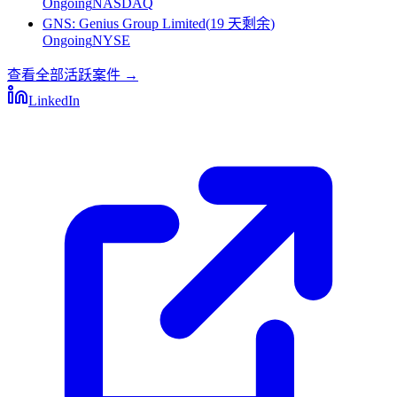
Ongoing
NASDAQ
GNS
:
Genius Group Limited
(
19 天剩余
)
Ongoing
NYSE
查看全部活跃案件
→
LinkedIn