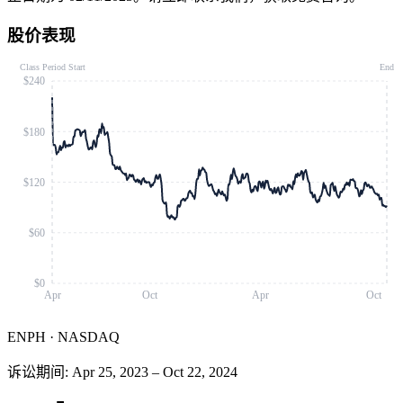
股价表现
Class Period Start
End
$240
$180
$120
$60
$0
Apr
Oct
Apr
Oct
ENPH
·
NASDAQ
诉讼期间
:
Apr 25, 2023
–
Oct 22, 2024