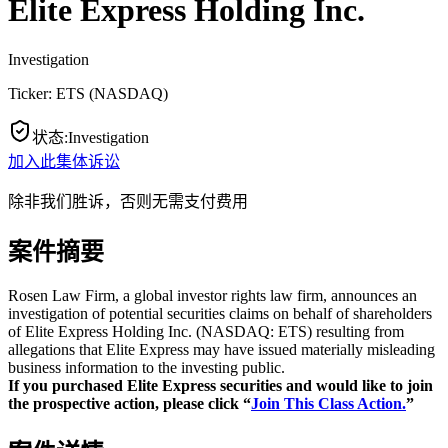
Elite Express Holding Inc.
Investigation
Ticker:
ETS
(
NASDAQ
)
状态
:
Investigation
加入此集体诉讼
除非我们胜诉，否则无需支付费用
案件摘要
Rosen Law Firm, a global investor rights law firm, announces an
investigation of potential securities claims on behalf of shareholders
of Elite Express Holding Inc. (NASDAQ: ETS) resulting from
allegations that Elite Express may have issued materially misleading
business information to the investing public.
If you purchased Elite Express securities and would like to join
the prospective action, please click “
Join This Class Action.
”