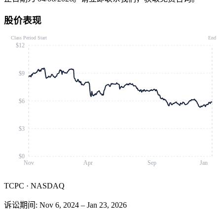
股价表现
Class Period Start
End
$12
$9
$6
$3
$0
Nov
Apr
Sep
Jan
TCPC
·
NASDAQ
诉讼期间
:
Nov 6, 2024
–
Jan 23, 2026